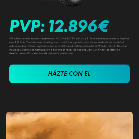
PVP:
12.896
€
PVP oficial incluido transporte peninsular, IVA 21% e 14,75% de I. M. y E. Para modelos agrícolas no inscritos
en el R.O.M.A. Y modelos con homologación cuadriciclo, y puede variar dependiendo de la comunidad
autónoma. Los vehículos agrícolas inscritos en el R.O.M.A. Están exentos del 14,75% de I. M. y E. No están
incluidos los gastos de matriculación o gestoría en todos los modelos. JETS MARIVENT se reserva el
derecho de modificar esta lista de precios sin previo aviso.
HÁZTE CON EL