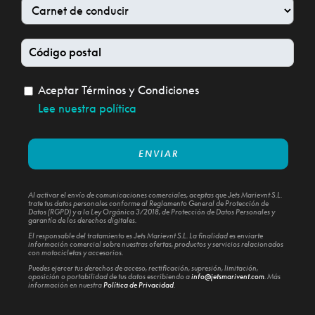
Aceptar Términos y Condiciones
Lee nuestra política
Al activar el envío de comunicaciones comerciales, aceptas que Jets Marievnt S.L.
trate tus datos personales conforme al Reglamento General de Protección de
Datos (RGPD) y a la Ley Orgánica 3/2018, de Protección de Datos Personales y
garantía de los derechos digitales.
El responsable del tratamiento es Jets Marievnt S.L. La finalidad es enviarte
información comercial sobre nuestras ofertas, productos y servicios relacionados
con motocicletas y accesorios.
Puedes ejercer tus derechos de acceso, rectificación, supresión, limitación,
oposición o portabilidad de tus datos escribiendo a
info@jetsmarivent.com
. Más
información en nuestra
Política de Privacidad
.