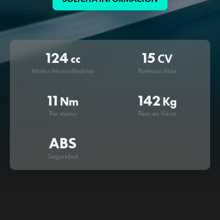
124
15
cc
CV
Motor Monocilíndrico
Potencia Máx
11
142
Nm
Kg
Par motor
Peso en Vacío
ABS
Seguridad