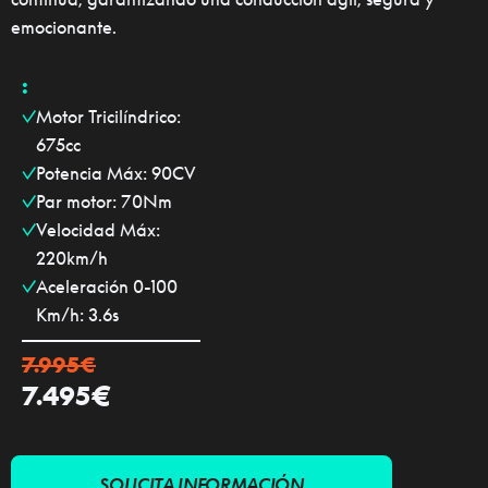
emocionante.
:
✓
Motor Tricilíndrico:
675cc
✓
Potencia Máx: 90CV
✓
Par motor: 70Nm
✓
Velocidad Máx:
220km/h
✓
Aceleración 0-100
Km/h: 3.6s
7.995
€
€
7.495
SOLICITA INFORMACIÓN