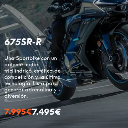
675SR-R
Una Sportbike con un
potente motor
tricilíndrico, estética de
competición y la última
tecnología. Lista para
generar adrenalina y
diversión.
7.995
€
7.495
€