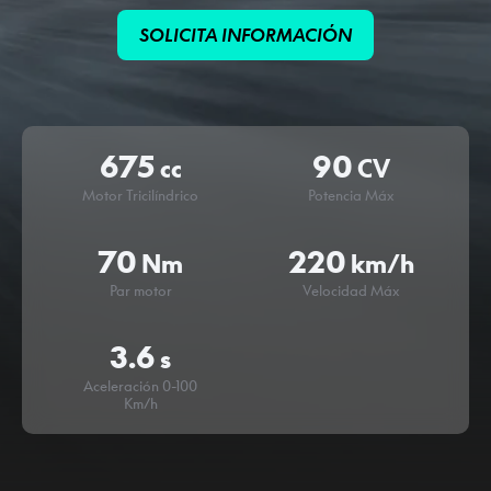
SOLICITA INFORMACIÓN
675
90
cc
CV
Motor Tricilíndrico
Potencia Máx
70
220
Nm
km/h
Par motor
Velocidad Máx
3.6
s
Aceleración 0-100
Km/h