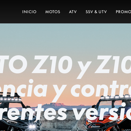
INICIO
MOTOS
ATV
SSV & UTV
PROMO
O Z10 y Z10
ncia y contr
rentes vers