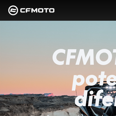
CFMOT
pote
dife