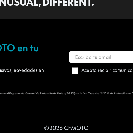
NUSUAL, DIFFERENT.
OTO en tu
lusivas, novedades en
Acepto recibir comunicac
 conforme al Reglamento General de Protección de Datos (RGPD) y a la Ley Orgánica 3/2018, de Protección de
©2026 CFMOTO