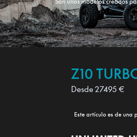
Son unos modelos creados para
Z10 TURB
Desde
27495
€
Este artículo es de una 