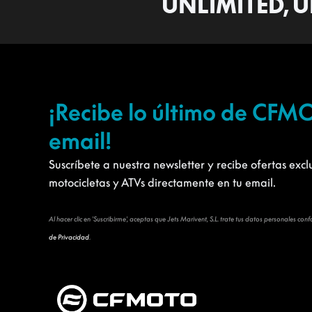
UNLIMITED, U
¡Recibe lo último de CFM
email!
Suscríbete a nuestra newsletter y recibe ofertas exc
motocicletas y ATVs directamente en tu email.
Al hacer clic en 'Suscribirme', aceptas que Jets Marivent, S.L. trate tus datos personales
de Privacidad
.