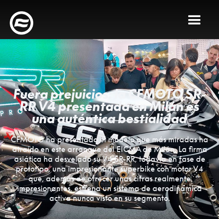
Fuera prejuicios: la CFMOTO SR-
RR V4 presentada en Milán es
una auténtica bestialidad
CFMOTO ha presentado el modelo que más miradas ha
atraído en este arranque del EICMA de Milán. La firma
asiática ha desvelado su V4 SR-RR, todavía en fase de
prototipo, una impresionante superbike con motor V4
que, además de ofrecer unas cifras realmente
impresionantes, estrena un sistema de aerodinámica
activa nunca visto en su segmento.